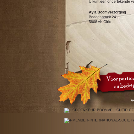
U kunt een ondertekende ve
Ayla Boomverzorging
Boddenbroek 24
5808 AK Oirlo
A