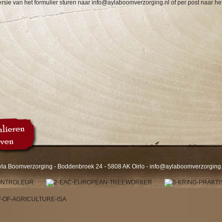
rsie van het formulier sturen naar
info@aylaboomverzorging.nl
of per post naar he
yla Boomverzorging - Boddenbroek 24 - 5808 AK Oirlo -
info@aylaboomverzorging.