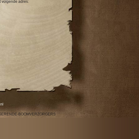
t volgende adres:
nl